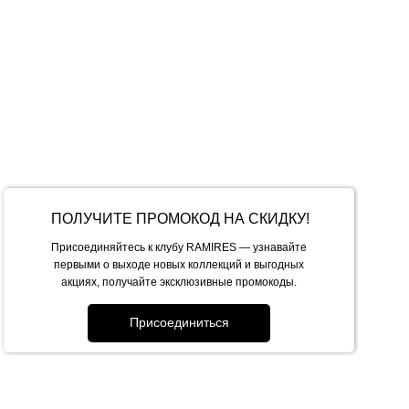
ткань хорошо тянется.
я.
 увеличиваются. Менеджер сориентирует вас по дате
ет 1-3 рабочих дня.
ывается курьерской службой.
ПОЛУЧИТЕ ПРОМОКОД НА СКИДКУ!
м заказы СДЕК, стоимость доставки — от 400 рублей.
Присоединяйтесь к клубу RAMIRES — узнавайте
енности населенного пункта.
первыми о выходе новых коллекций и выгодных
акциях, получайте эксклюзивные промокоды.
Присоединиться