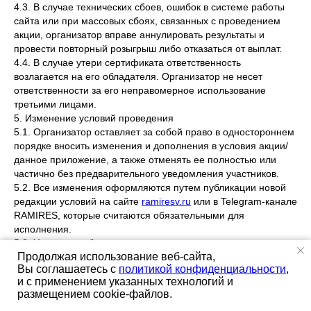
4.3. В случае технических сбоев, ошибок в системе работы
сайта или при массовых сбоях, связанных с проведением
акции, организатор вправе аннулировать результаты и
провести повторный розыгрыш либо отказаться от выплат.
4.4. В случае утери сертификата ответственность
возлагается на его обладателя. Организатор не несет
ответственности за его неправомерное использование
третьими лицами.
5. Изменение условий проведения
5.1. Организатор оставляет за собой право в одностороннем
порядке вносить изменения и дополнения в условия акции/
данное приложение, а также отменять ее полностью или
частично без предварительного уведомления участников.
5.2. Все изменения оформляются путем публикации новой
редакции условий на сайте
ramiresv.ru
или в Telegram-канале
RAMIRES, которые считаются обязательными для
исполнения.
5.3. Участники обязаны самостоятельно отслеживать
Продолжая использование веб-сайта,
актуальную редакцию условий.
Вы соглашаетесь с
политикой конфиденциальности
,
6. Ответственность сторон
и с применением указанных технологий и
6.1. За несоблюдение условий акции и нарушение
размещением cookie-файлов.
настоящего приложения участники несут ответственность в