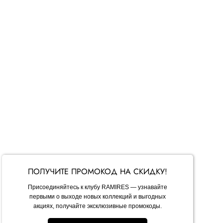
оверхности
ткими предметами : замками, сумками, ремнями
ри возникновении катышек воспользуйтесь машинкой
Обхват бедер
ткань хорошо тянется.
.
ПОЛУЧИТЕ ПРОМОКОД НА СКИДКУ!
 увеличиваются. Менеджер сориентирует вас по дате
Присоединяйтесь к клубу RAMIRES — узнавайте
первыми о выходе новых коллекций и выгодных
акциях, получайте эксклюзивные промокоды.
ет 1-3 рабочих дня.
ывается курьерской службой.