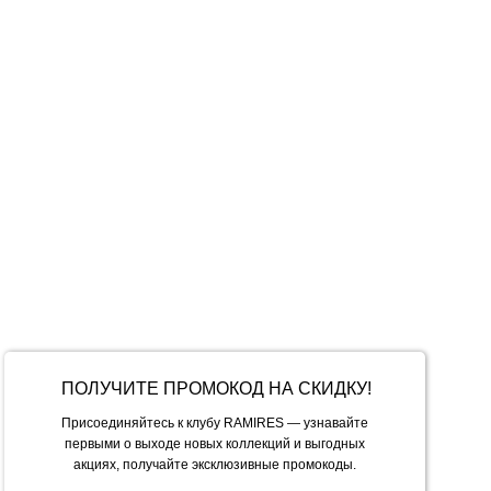
оверхности
ткими предметами : замками, сумками, ремнями
ри возникновении катышек воспользуйтесь машинкой
Обхват бедер
ткань хорошо тянется.
ПОЛУЧИТЕ ПРОМОКОД НА СКИДКУ!
.
 увеличиваются. Менеджер сориентирует вас по дате
Присоединяйтесь к клубу RAMIRES — узнавайте
первыми о выходе новых коллекций и выгодных
акциях, получайте эксклюзивные промокоды.
ет 1-3 рабочих дня.