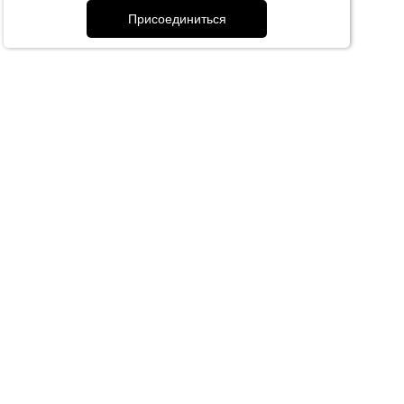
ывается курьерской службой.
Присоединиться
м заказы СДЕК, стоимость доставки — от 400 рублей.
енности населенного пункта.
RAMIRESV.RU
RAMIRESV.RU
RAMIRESV.R