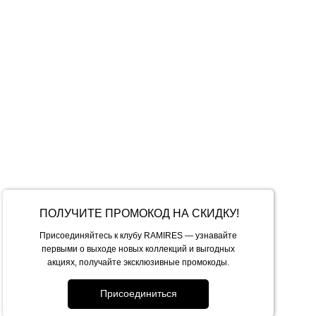
ри возникновении катышек воспользуйтесь машинкой
Обхват бедер
ткань хорошо тянется.
.
 увеличиваются. Менеджер сориентирует вас по дате
ПОЛУЧИТЕ ПРОМОКОД НА СКИДКУ!
Присоединяйтесь к клубу RAMIRES — узнавайте
ет 1-3 рабочих дня.
первыми о выходе новых коллекций и выгодных
ывается курьерской службой.
акциях, получайте эксклюзивные промокоды.
м заказы СДЕК, стоимость доставки — от 400 рублей.
енности населенного пункта.
Присоединиться