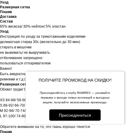
Уход
Размерная сетка
Пошив
Доставка
Состав
65% вискоза/ 30% нейлон/ 5% эластан
Уход
Инструкция по уходу за трикотажными изделиями
деликатная стирка 30с (желательно до 30 мин)
стирать в мешочке
не выжимать/ не выкручивать
отбеливание запрещено
пользоваться отпаривателем
Важно!
Быть аккуратными с жесткими предметами: замками, сумками, кольцами,
ремнями и.т.д ( могут цеплять ткань)
ПОЛУЧИТЕ ПРОМОКОД НА СКИДКУ!
Размерная сетка
Обхват груди/ Обхват талии/ Обхват бедер
Присоединяйтесь к клубу RAMIRES — узнавайте
первыми о выходе новых коллекций и выгодных
XS 84-88/ 58-66/ 88-95
акциях, получайте эксклюзивные промокоды.
S 88-92/ 66-70/ 95-99
M 92-96/ 70-74/ 96-100
Присоединиться
L 97-100/ 74-80/ 100-104
Обратите внимание на то, что ткань хорошо тянется.
Пошив