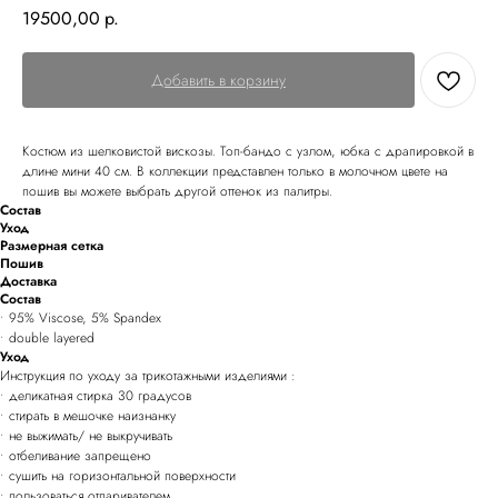
19500,00
р.
Добавить в корзину
Костюм из шелковистой вискозы. Топ-бандо с узлом, юбка с драпировкой в
длине мини 40 см. В коллекции представлен только в молочном цвете на
пошив вы можете выбрать другой оттенок из палитры.
Состав
Уход
Размерная сетка
Пошив
Доставка
Состав
• 95% Viscose, 5% Spandex
• double layered
Уход
Инструкция по уходу за трикотажными изделиями :
• деликатная стирка 30 градусов
• стирать в мешочке наизнанку
• не выжимать/ не выкручивать
• отбеливание запрещено
• сушить на горизонтальной поверхности
• пользоваться отпаривателем