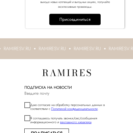
выходе новых коллекций и выгодных акциях, получайте
эксклюзивные промокоды.
Присоединиться
RAMIRESV.RU
RAMIRESV.RU
RAMIRESV.RU
RAMIRESV.R
ПОДПИСКА НА НОВОСТИ
Даю согласие на обработку персональных данных в
соответствии с
Политикой конфиденциальности
.
Я соглашаюсь получать звонки/смс/сообщения
информационного и
рекламного характера
ПОДПИСАТЬСЯ