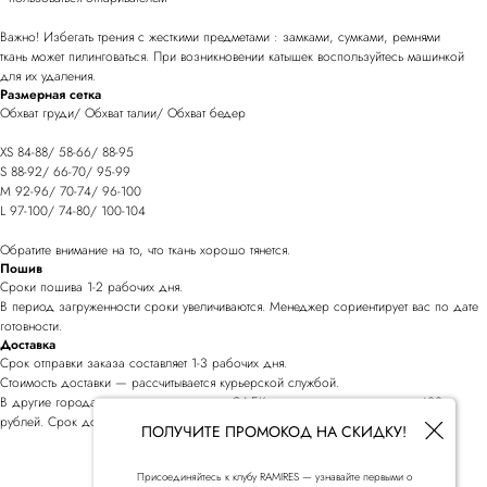
Важно! Избегать трения с жесткими предметами : замками, сумками, ремнями
ткань может пилинговаться. При возникновении катышек воспользуйтесь машинкой
для их удаления.
Размерная сетка
Обхват груди/ Обхват талии/ Обхват бедер
XS 84-88/ 58-66/ 88-95
S 88-92/ 66-70/ 95-99
M 92-96/ 70-74/ 96-100
L 97-100/ 74-80/ 100-104
Обратите внимание на то, что ткань хорошо тянется.
Пошив
Сроки пошива 1-2 рабочих дня.
В период загруженности сроки увеличиваются. Менеджер сориентирует вас по дате
готовности.
Доставка
Срок отправки заказа составляет 1-3 рабочих дня.
Стоимость доставки — рассчитывается курьерской службой.
В другие города мы отправляем заказы СДЕК, стоимость доставки — от 400
рублей. Срок доставки зависит от удаленности населенного пункта.
ПОЛУЧИТЕ ПРОМОКОД НА СКИДКУ!
Присоединяйтесь к клубу RAMIRES — узнавайте первыми о